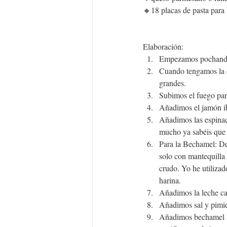
🔸18 placas de pasta para 
Elaboración: 
Empezamos pochando l
Cuando tengamos la c
grandes.
Subimos el fuego para
Añadimos el jamón ib
Añadimos las espina
mucho ya sabéis que 
Para la Bechamel: Der
solo con mantequilla
crudo. Yo he utilizad
harina.
Añadimos la leche cal
Añadimos sal y pimien
Añadimos bechamel a 