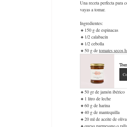
Una receta perfecta para c
vayas a tomar.
Ingredientes:
🔸150 g de espinacas
🔸1/2 calabacín
🔸1/2 cebolla
🔸50 g de 
tomates secos h
Tom
Co
🔸50 gr de jamón ibérico
🔸1 litro de leche
🔸60 g de harina
🔸40 g de mantequilla
🔸20 ml de aceite de oliva
🔸queso parmesano o ralla