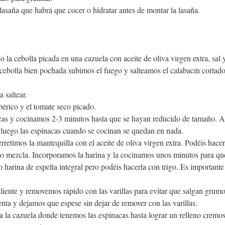
lasaña que habrá que cocer o hidratar antes de montar la lasaña.
a cebolla picada en una cazuela con aceite de oliva virgen extra, sal 
ebolla bien pochada subimos el fuego y salteamos el calabacín cortad
 saltear.
érico y el tomate seco picado.
cas y cocinamos 2-3 minutos hasta que se hayan reducido de tamaño. 
luego las espinacas cuando se cocinan se quedan en nada.
retimos la mantequilla con el aceite de oliva virgen extra. Podéis hacerl
 o mezcla. Incorporamos la harina y la cocinamos unos minutos para qu
o harina de espelta integral pero podéis hacerla con trigo. Es importante 
iente y removemos rápido con las varillas para evitar que salgan grumo
ta y dejamos que espese sin dejar de remover con las varillas.
la cazuela donde tenemos las espinacas hasta lograr un relleno cremo