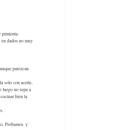
y pimienta.
o en dados no muy 
Aunque parezcan 
a solo con aceite, 
e luego no sepa a 
cocinar bien la 
s. 
so. Probamos  y 