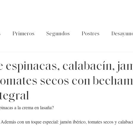
s
Primeros
Segundos
Postres
Desayun
latos de cuchara
Guía Foodtropia
Pasta&Arroz
 espinacas, calabacín, ja
 tomates secos con becham
tegral
pinacas a la crema en lasaña?
. Además con un toque especial: jamón ibérico, tomates secos y calabac