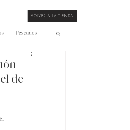
VOLVER A LA TIENDA
os
Pescados
Legumbres
món
el de
ín.