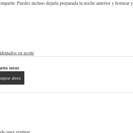
ompartir. Puedes incluso dejarla preparada la noche anterior y hornear y
idratados en aceite
ates secos
mprar ahora
do para gratinar.