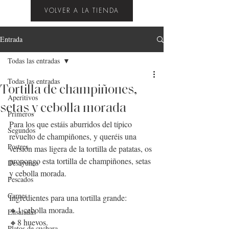
VOLVER A LA TIENDA
Entrada
Todas las entradas
Todas las entradas
Tortilla de champiñones,
Aperitivos
setas y cebolla morada
Primeros
Para los que estáis aburridos del típico 
Segundos
revuelto de champiñones, y queréis una 
Postres
versión mas ligera de la tortilla de patatas, os 
propongo esta tortilla de champiñones, setas 
Desayunos
y cebolla morada.
Pescados
Carnes
Ingredientes para una tortilla grande:
🔸1 cebolla morada.
Ensaladas
🔸8 huevos.
Platos de cuchara