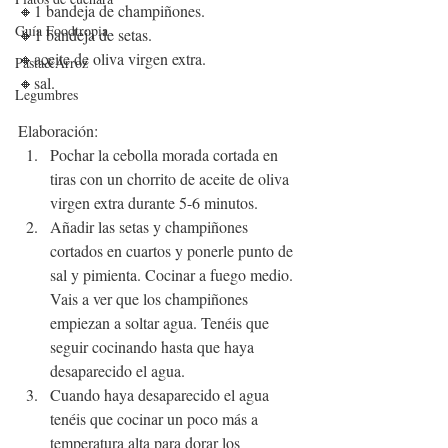
🔸1 bandeja de champiñones.
Guía Foodtropia
🔸1 bandeja de setas.
🔸aceite de oliva virgen extra.
Pasta&Arroz
🔸sal.
Legumbres
Elaboración:
Pochar la cebolla morada cortada en 
tiras con un chorrito de aceite de oliva 
virgen extra durante 5-6 minutos.
Añadir las setas y champiñones 
cortados en cuartos y ponerle punto de 
sal y pimienta. Cocinar a fuego medio. 
Vais a ver que los champiñones 
empiezan a soltar agua. Tenéis que 
seguir cocinando hasta que haya 
desaparecido el agua.
Cuando haya desaparecido el agua 
tenéis que cocinar un poco más a 
temperatura alta para dorar los 