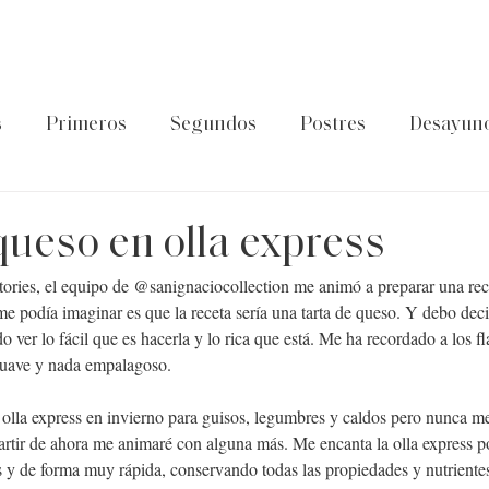
s
Primeros
Segundos
Postres
Desayun
latos de cuchara
Guía Foodtropia
Pasta&Arroz
queso en olla express
ories, el equipo de 
@sanignaciocollection
 me animó a preparar una rec
e podía imaginar es que la receta sería una tarta de queso. Y debo deci
 ver lo fácil que es hacerla y lo rica que está. Me ha recordado a los f
 suave y nada empalagoso.
 olla express en invierno para guisos, legumbres y caldos pero nunca m
artir de ahora me animaré con alguna más. Me encanta la olla express 
as y de forma muy rápida, conservando todas las propiedades y nutrientes