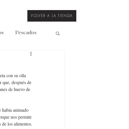
VOLVER A LA TIENDA
os
Pescados
Legumbres
eta con su olla 
r que, después de 
lanes de huevo de 
e había animado 
porque nos permite 
 de los alimentos. 