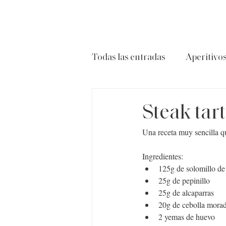
Todas las entradas
Aperitivo
Carnes
Ensaladas
P
Steak tar
Una receta muy sencilla que
Ingredientes:
125g de solomillo de
25g de pepinillo
25g de alcaparras
20g de cebolla morad
2 yemas de huevo