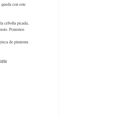
e queda con este 
a cebolla picada, 
 gusto. Ponemos 
izca de pimienta 
opia