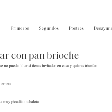
s
Primeros
Segundos
Postres
Desayun
latos de cuchara
Guía Foodtropia
Pasta&Arroz
tar con pan brioche
 no puede faltar si tienes invitados en casa y quieres triunfar.
 ternera
a muy picadita o chalota