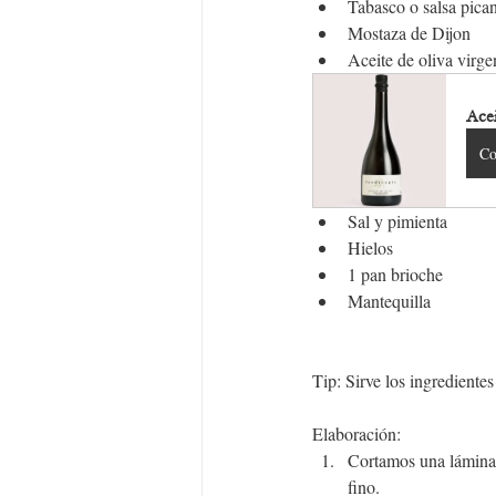
Tabasco o salsa pica
Mostaza de Dijon
Aceite de oliva virge
Acei
Co
Sal y pimienta
Hielos
1 pan brioche
Mantequilla
Tip: Sirve los ingrediente
Elaboración:
Cortamos una lámina d
fino.