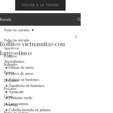
VOLVER A LA TIENDA
Entrada
Todas las entradas
Todas las entradas
Rollitos vietnamitas con
Aperitivos
langostinos
Primeros
Ingredientes:
Segundos
🔸Obleas de arroz.  
Postres
🔸Fideos de arroz.
🔸Pepino en bastones.
Desayunos
🔸Zanahoria en bastones.
Pescados
🔸Aguacate.
Carnes
🔸Pimiento verde.
🔸Langostinos.
Ensaladas
🔸Cebolla morada en juliana.
Platos de cuchara