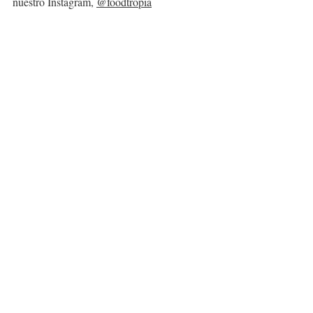
nuestro Instagram, 
@foodtropia
Aperitivos
Primeros