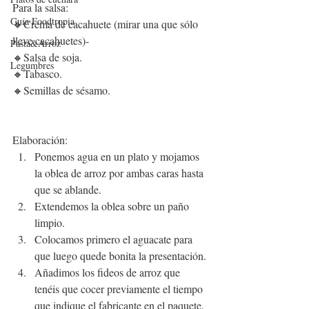
Para la salsa:
Guía Foodtropia
🔸Crema de cacahuete (mirar una que sólo 
lleve cacahuetes)-
Pasta&Arroz
🔸Salsa de soja.
Legumbres
🔸Tabasco.
🔸Semillas de sésamo.
Elaboración:
Ponemos agua en un plato y mojamos 
la oblea de arroz por ambas caras hasta 
que se ablande.
Extendemos la oblea sobre un paño 
limpio.
Colocamos primero el aguacate para 
que luego quede bonita la presentación.
Añadimos los fideos de arroz que 
tenéis que cocer previamente el tiempo 
que indique el fabricante en el paquete.