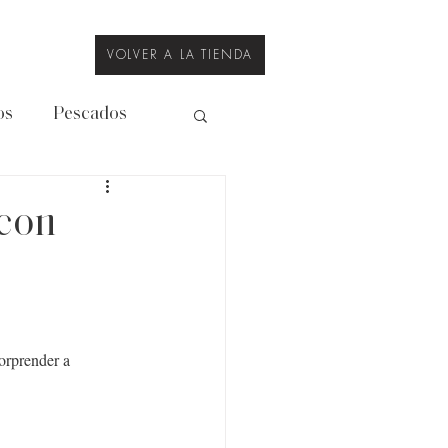
VOLVER A LA TIENDA
os
Pescados
Legumbres
 con
orprender a 