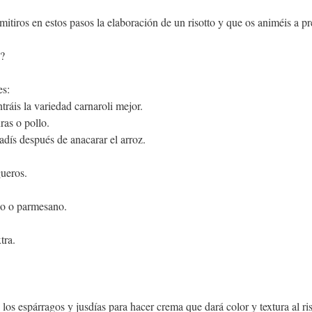
itiros en estos pasos la elaboración de un risotto y que os animéis a pr
s?
es:
tráis la variedad carnaroli mejor.
ras o pollo.
dís después de anacarar el arroz.
gueros.
o o parmesano.
tra.
los espárragos y jusdías para hacer crema que dará color y textura al ris