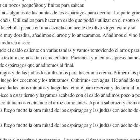
 en trozos pequeñitos y finitos para saltear.
amos algunas de las puntas de los espárragos para decorar. La parte grue
héis. Utilizadlos para hacer un caldo que podéis utilizar en el risotto o 
 cebolla picada en una cazuela con aceite de oliva virgen extra y sal.
té muy doradita, añadimos el arroz y lo anacaramos. Añadimos el vino b
 reduzca a seco.
o el caldo caliente en varias tandas y vamos removiendo el arroz para 
a textura cremosa tan característica. Paciencia y mientras aprovechamo
de espárragos que añadiremos al final.
ragos y de las judías los utilizamos para hacer una crema. Primero los 
, luego los cocemos y los trituramos. Cubrimos con agua. He añadido ta
caldarlas unos minutos y luego las retiraré para reservar y decorar al fin
ece a estar tierno y hayamos acabado con el caldo añadimos poco a p
y continuamos cocinando el arroz como antes. Aporta saborazo y cremo
 fuego fuerte la otra mitad de los espárragos y las judías con aceite de 
 fuego fuerte la otra mitad de los espárragos y las judías con aceite de 
illa y el pecorino o parmesano. Apagamos el fuego y mezclamos suave