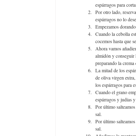
espárragos para cortar
Por otro lado, reserv
espárragos no lo desec
Empezamos dorando la
Cuando la cebolla es
cocemos hasta que se
Ahora vamos añadiend
almidón y conseguir l
preparando la crema 
La mitad de los espár
de oliva virgen extra
los espárragos para es
Cuando el grano empi
espárragos y judías 
Por último salteamos a
sal.
Por último salteamos a
sal.
Añadimos la mantequ