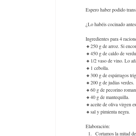
Espero haber podido transm
¿Lo habéis cocinado ante
Ingredientes para 4 racion
🔸250 g de arroz. Si encon
🔸450 g de caldo de verdu
🔸1/2 vaso de vino. Lo aña
🔸1 cebolla.
🔸300 g de espárragos tri
🔸200 g de judías verdes.
🔸60 g de pecorino roman
🔸40 g de mantequilla.
🔸aceite de oliva virgen ex
🔸sal y pimienta negra.
Elaboración:
Cortamos la mitad de 