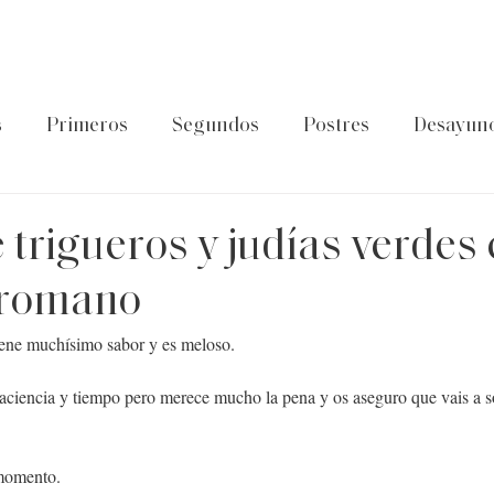
s
Primeros
Segundos
Postres
Desayun
latos de cuchara
Guía Foodtropia
Pasta&Arroz
e trigueros y judías verdes
 romano
 tiene muchísimo sabor y es meloso.
paciencia y tiempo pero merece mucho la pena y os aseguro que vais a s
 momento.