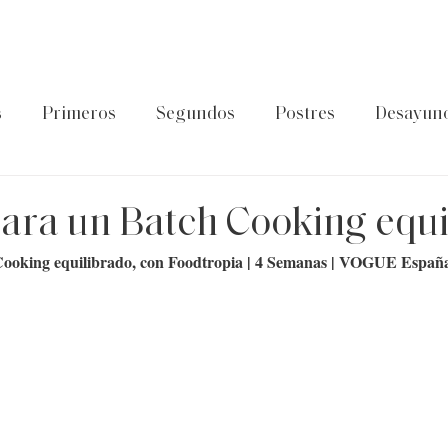
s
Primeros
Segundos
Postres
Desayun
latos de cuchara
Guía Foodtropia
Pasta&Arroz
ara un Batch Cooking equi
Cooking equilibrado, con Foodtropia | 4 Semanas | VOGUE Españ