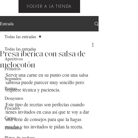
VOLVER A LA TIENDA
Entrada
Todas las entradas
Todas las entradas
Presa ibérica con salsa de
Aperitivos
melocotón
Primeros
Servir una carne en su punto con una salsa 
Segundos
sabrosa puede parecer muy sencillo pero 
Postres
requiere técnica y paciencia.
Desayunos
Este tipo de recetas son perfectas cuando 
Pescados
tienes invitados en casa así que te voy a dar 
Carnes
una serie de consejos para que la hagas 
mucho y tus invitados te pidan la receta.
Ensaladas
Platos de cuchara