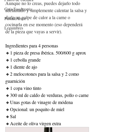
Aunque no lo creas, puedes dejarlo todo 
Guía Foodtropia
adelantado y simplemente calentar la salsa y 
darle un golpe de calor a la carne o 
Pasta&Arroz
cocinarla en ese momento (eso dependerá 
Legumbres
de la pieza que vayas a servir).
Ingredientes para 4 personas
🔸1 pieza de presa ibérica. 500/600 g aprox
🔸1 cebolla grande
🔸1 diente de ajo
🔸2 melocotones para la salsa y 2 como 
guarnición
🔸1 copa vino tinto
🔸300 ml de caldo de verduras, pollo o carne
🔸Unas gotas de vinagre de módena
🔸Opcional: un poquito de miel
🔸Sal
🔸Aceite de oliva virgen extra