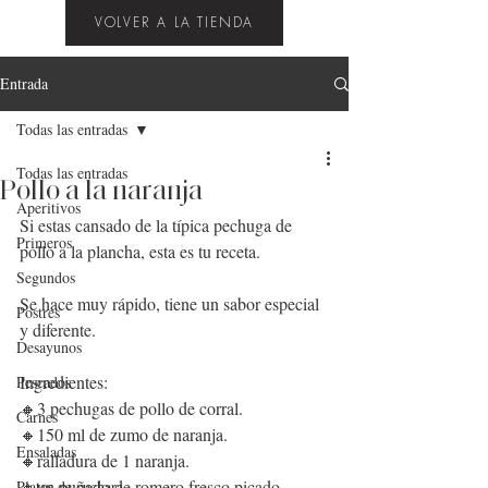
VOLVER A LA TIENDA
Entrada
Todas las entradas
Todas las entradas
Pollo a la naranja
Aperitivos
Si estas cansado de la típica pechuga de 
Primeros
pollo a la plancha, esta es tu receta.
Segundos
Se hace muy rápido, tiene un sabor especial 
Postres
y diferente.
Desayunos
Ingredientes:
Pescados
🔸3 pechugas de pollo de corral.
Carnes
🔸150 ml de zumo de naranja.
Ensaladas
🔸ralladura de 1 naranja.
🔸un puñado de romero fresco picado.
Platos de cuchara