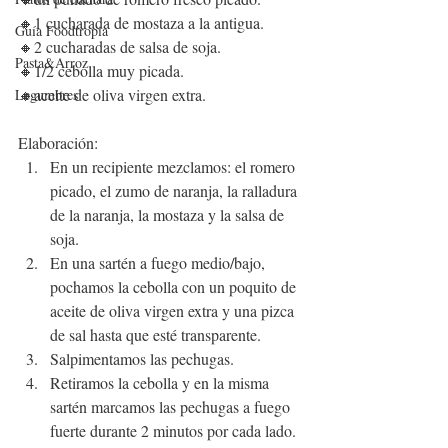
🔸1 cucharada de mostaza a la antigua.
Guía Foodtropia
🔸2 cucharadas de salsa de soja.
Pasta&Arroz
🔸1/2 cebolla muy picada.
🔸aceite de oliva virgen extra.
Legumbres
Elaboración:
En un recipiente mezclamos: el romero 
picado, el zumo de naranja, la ralladura 
de la naranja, la mostaza y la salsa de 
soja.
En una sartén a fuego medio/bajo, 
pochamos la cebolla con un poquito de 
aceite de oliva virgen extra y una pizca 
de sal hasta que esté transparente.
Salpimentamos las pechugas.
Retiramos la cebolla y en la misma 
sartén marcamos las pechugas a fuego 
fuerte durante 2 minutos por cada lado.