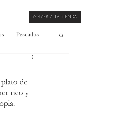
VOLVER A LA TIENDA
os
Pescados
Legumbres
 plato de 
er rico y 
opia.