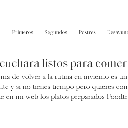
s
Primeros
Segundos
Postres
Desayun
latos de cuchara
Guía Foodtropia
Pasta&Arroz
 cuchara listos para comer
ma de volver a la rutina en invierno es un
nte y si no tienes tiempo pero quieres com
e en mi web los platos preparados Foodtr