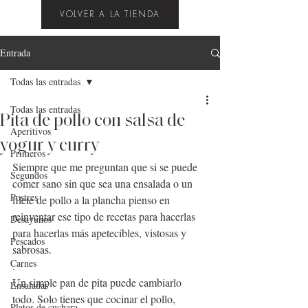
VOLVER A LA TIENDA
Entrada
Todas las entradas
Todas las entradas
Pita de pollo con salsa de
Aperitivos
yogur y curry
Primeros
Siempre que me preguntan que si se puede 
Segundos
comer sano sin que sea una ensalada o un 
Postres
filete de pollo a la plancha pienso en 
reinventar ese tipo de recetas para hacerlas 
Desayunos
para hacerlas más apetecibles, vistosas y 
Pescados
sabrosas.
Carnes
.
Un simple pan de pita puede cambiarlo 
Ensaladas
todo. Solo tienes que cocinar el pollo, 
Platos de cuchara