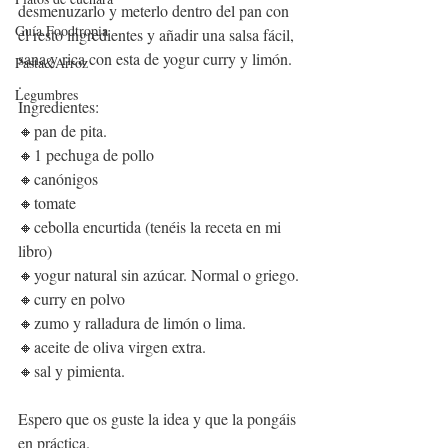
desmenuzarlo y meterlo dentro del pan con 
Guía Foodtropia
el resto ingredientes y añadir una salsa fácil, 
sana y rica con esta de yogur curry y limón.
Pasta&Arroz
.
Legumbres
Ingredientes:
🔸pan de pita.
🔸1 pechuga de pollo
🔸canónigos
🔸tomate
🔸cebolla encurtida (tenéis la receta en mi 
libro)
🔸yogur natural sin azúcar. Normal o griego.
🔸curry en polvo
🔸zumo y ralladura de limón o lima.
🔸aceite de oliva virgen extra.
🔸sal y pimienta.
Espero que os guste la idea y que la pongáis 
en práctica.