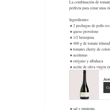
La combinación de tomate, 
perfecta para cenar unas r
Ingredientes:
🔸2 pechugas de pollo ec
🔸queso provolone
🔸1/2 berenjena
🔸400 g de tomate tritura
🔸tomates cherry de color
🔸aceitunas
🔸orégano y albahaca
🔸aceite de oliva virgen ex
Acei
Co
🔸sal y pimienta