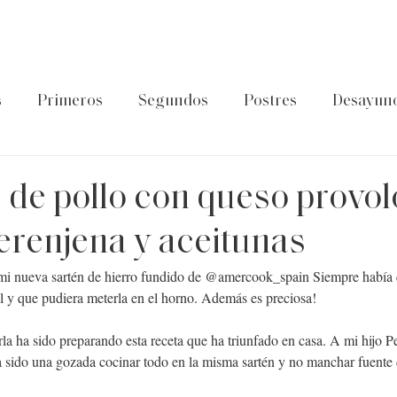
s
Primeros
Segundos
Postres
Desayun
latos de cuchara
Guía Foodtropia
Pasta&Arroz
de pollo con queso provol
erenjena y aceitunas
mi nueva sartén de hierro fundido de 
@amercook_spain
 Siempre había 
ll y que pudiera meterla en el horno. Además es preciosa!
la ha sido preparando esta receta que ha triunfado en casa. A mi hijo Pe
 sido una gozada cocinar todo en la misma sartén y no manchar fuente