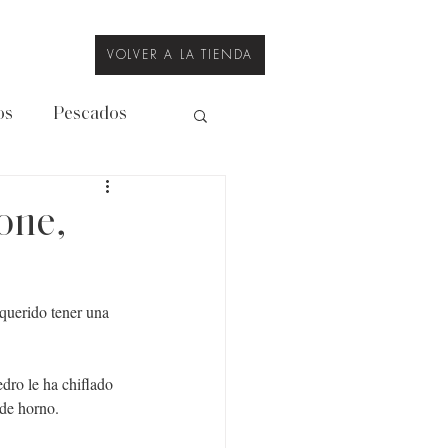
VOLVER A LA TIENDA
os
Pescados
Legumbres
one,
querido tener una 
dro le ha chiflado 
 de horno.