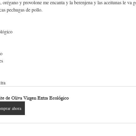
orégano y provolone me encanta y la berenjena y las aceitunas le va ge
icas pechugas de pollo.
ológico
do
es
tra
te de Oliva Virgen Extra Ecológico
mprar ahora