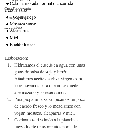
🔸Cebolla morada normal o encurtida
Guía Foodtropia
Para la salsa
🔸1 yogur griego
Pasta&Arroz
🔸Mostaza suave
Legumbres
🔸Alcaparras
🔸Miel
🔸Eneldo fresco
Elaboración:
Hidratamos el cuscús en agua con unas 
gotas de salsa de soja y limón. 
Añadimos aceite de oliva virgen extra, 
lo removemos para que no se quede 
apelmazado y lo reservamos.
Para preparar la salsa, picamos un poco 
de eneldo fresco y lo mezclamos con 
yogur, mostaza, alcaparras y miel.
Cocinamos el salmón a la plancha a 
fuego fuerte unos minutos por lado 