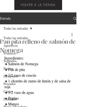
VOLVER A LA TIENDA
Entrada
Todas las entradas
Todas las entradas
Pan pita relleno de salmón de
Aperitivos
Noruega
Primeros
Ingredientes:
Segundos
🔸Salmón de Noruega
Postres
🔸Pan de pita
🔸1/2 vaso de cuscús
Desayunos
🔸1 chorrito de zumo de limón y de salsa de 
Pescados
soja
Carnes
🔸1-2 vaso de agua
🔸Pepino
Ensaladas
🔸Mango
Platos de cuchara