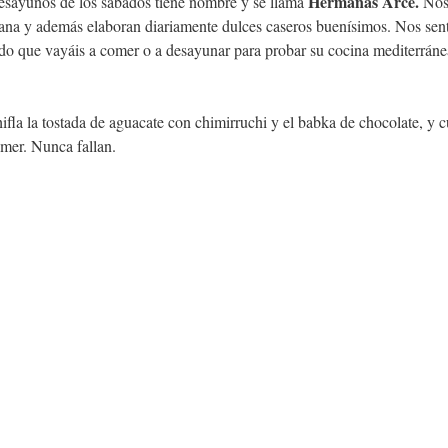
Hermanas Arce.
desayunos de los sábados tiene nombre y se llama 
 Nos
ana y además elaboran diariamente dulces caseros buenísimos. Nos se
do que vayáis a comer o a desayunar para probar su cocina mediterráne
la la tostada de aguacate con chimirruchi y el babka de chocolate, y c
omer. Nunca fallan.