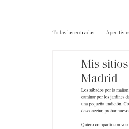
Todas las entradas
Aperitivo
Carnes
Ensaladas
P
Mis sitio
Madrid
Los sábados por la mañana 
caminar por los jardines d
una pequeña tradición. Co
desconectar, probar nuevos
Quiero compartir con vosot