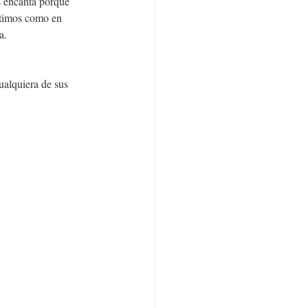
 encanta porque 
ntimos como en 
a.
ualquiera de sus 