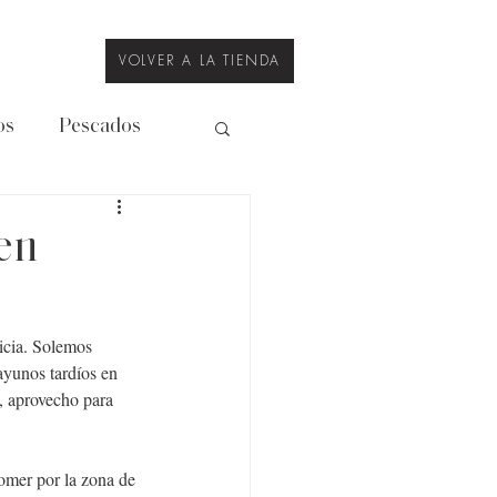
VOLVER A LA TIENDA
os
Pescados
Legumbres
en
icia. Solemos 
ayunos tardíos en 
, aprovecho para 
omer por la zona de 