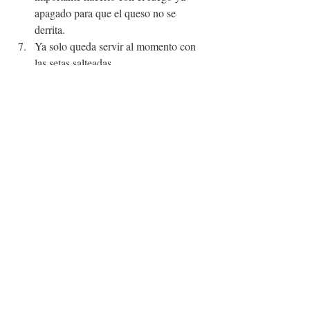
apagado para que el queso no se 
derrita. 
Ya solo queda servir al momento con 
las setas salteadas.
Si quieres ver el paso a paso de esta receta, 
está disponible en mi Instagram 
@foodtropia