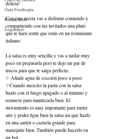
delicia!
Guía Foodtropia
Con esta receta vas a disfrutar comiendo y 
Pasta&Arroz
compartiendo con tus invitados una plato 
Legumbres
que te hará sentir que estás en un restaurante 
italiano.
La salsa es muy sencilla y vas a tardar muy 
poco en prepararla pero te dejo un par de 
trucos para que te salga perfecta: 
✨ Añade agua de cocción poco a poco
✨Cuando mezcles la pasta con la salsa 
hazlo con el fuego apagado o al mínimo y 
remueve para mantecarla bien. El 
movimiento es muy importante para meter 
aire y poder ligar bien la salsa así que hazlo 
en una sartén o cazuela grande para 
manejarte bien. También puede hacerlo en 
un bol.