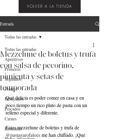
VOLVER A LA TIENDA
Entrada
Todas las entradas
Todas las entradas
Mezzelune de boletus y trufa
Aperitivos
con salsa de pecorino,
Primeros
pimienta y setas de
Segundos
temporada
Postres
Qué delicia es poder comer en casa y en 
Desayunos
poco tiempo un rico plato de pasta con un 
Pescados
relleno especial y diferente.
Carnes
Estos mezzelune de boletus y trufa de 
Ensaladas
@pastagarofaloes
 me han chiflado. ¡Qué 
Platos de cuchara