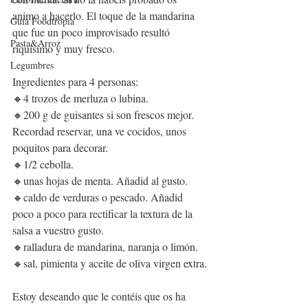
animo a hacerlo. El toque de la mandarina 
Guía Foodtropia
que fue un poco improvisado resultó 
Pasta&Arroz
riquísimo y muy fresco.
Legumbres
Ingredientes para 4 personas:
🔸4 trozos de merluza o lubina.
🔸200 g de guisantes si son frescos mejor. 
Recordad reservar, una ve cocidos, unos 
poquitos para decorar.
🔸1/2 cebolla.
🔸unas hojas de menta. Añadid al gusto.
🔸caldo de verduras o pescado. Añadid 
poco a poco para rectificar la textura de la 
salsa a vuestro gusto.
🔸ralladura de mandarina, naranja o limón.
🔸sal, pimienta y aceite de oliva virgen extra.
Estoy deseando que le contéis que os ha 