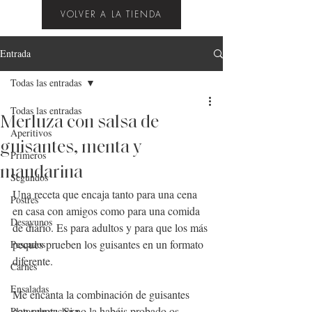
VOLVER A LA TIENDA
Entrada
Todas las entradas
Todas las entradas
Merluza con salsa de
Aperitivos
guisantes, menta y
Primeros
mandarina
Segundos
Una receta que encaja tanto para una cena 
Postres
en casa con amigos como para una comida 
Desayunos
de diario. Es para adultos y para que los más 
peques prueben los guisantes en un formato 
Pescados
diferente.
Carnes
Ensaladas
Me encanta la combinación de guisantes 
con menta. Si no la habéis probado os 
Platos de cuchara