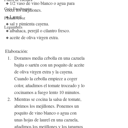
🔸1/2 vaso de vino blanco o agua para 
Guía Foodtropia
cocer los mejillones.
🔸Laurel.
Pasta&Arroz
🔸sal y pimienta cayena.
Legumbres
🔸albahaca, perejil o cilantro fresco.
🔸aceite de oliva virgen extra.
Elaboración:
Doramos media cebolla en una cazuela 
bajita o sartén con un poquito de aceite 
de oliva virgen extra y la cayena. 
Cuando la cebolla empiece a coger 
color, añadimos el tomate troceado y lo 
cocinamos a fuego lento 10 minutos.
Mientras se cocina la salsa de tomate, 
abrimos los mejillones. Ponemos un 
poquito de vino blanco o agua con 
unas hojas de laurel en una cazuela, 
añadimos los mejillones y los tapamos 