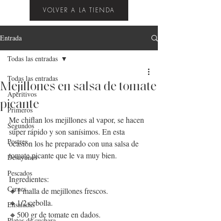
VOLVER A LA TIENDA
Entrada
Todas las entradas
Todas las entradas
Mejillones en salsa de tomate
Aperitivos
picante
Primeros
Me chiflan los mejillones al vapor, se hacen 
Segundos
súper rápido y son sanísimos. En esta 
Postres
ocasión los he preparado con una salsa de 
tomate picante que le va muy bien.
Desayunos
Pescados
Ingredientes:
Carnes
🔸1 malla de mejillones frescos.
🔸1/2 cebolla.
Ensaladas
🔸500 gr de tomate en dados.
Platos de cuchara