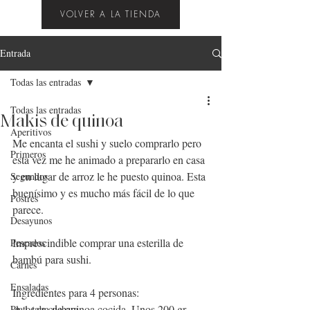
VOLVER A LA TIENDA
Entrada
Todas las entradas
Todas las entradas
Makis de quinoa
Aperitivos
Me encanta el sushi y suelo comprarlo pero 
Primeros
esta vez me he animado a prepararlo en casa 
y en lugar de arroz le he puesto quinoa. Esta 
Segundos
buenísimo y es mucho más fácil de lo que 
Postres
parece.
Desayunos
Imprescindible comprar una esterilla de 
Pescados
bambú para sushi.
Carnes
Ensaladas
Ingredientes para 4 personas:
🔸1 taza de quinoa cocida. Unos 200 gr 
Platos de cuchara