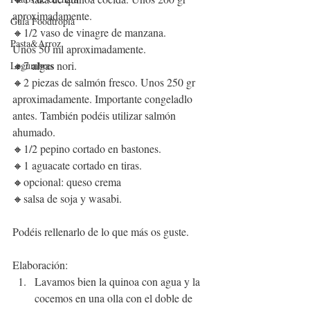
aproximadamente.
Guía Foodtropia
🔸1/2 vaso de vinagre de manzana.
Pasta&Arroz
Unos 50 ml aproximadamente.
🔸7 algas nori. 
Legumbres
🔸2 piezas de salmón fresco. Unos 250 gr 
aproximadamente. Importante congeladlo 
antes. También podéis utilizar salmón 
ahumado.
🔸1/2 pepino cortado en bastones.
🔸1 aguacate cortado en tiras.
🔸opcional: queso crema 
🔸salsa de soja y wasabi.
Podéis rellenarlo de lo que más os guste.
Elaboración:
Lavamos bien la quinoa con agua y la 
cocemos en una olla con el doble de 