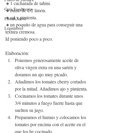
🔸1 cucharada de tahini.
Guía Foodtropia
🔸zumo de 1/2 limón.
🔸sal y pimienta.
Pasta&Arroz
🔸un poquito de agua para conseguir una 
Legumbres
textura cremosa.
Id poniendo poco a poco.
Elaboración:
Ponemos generosamente aceite de 
oliva virgen extra en una sartén y 
doramos un ajo muy picado.
Añadimos los tomates cherry cortados 
por la mitad. Añadimos ajo y pimienta.
Cocinamos los tomates durante unos 
3/4 minutos a fuego fuerte hasta que 
suelten su jugo.
Preparamos el humus y colocamos los 
tomates por encima con el aceite en el 
que los he cocinado.