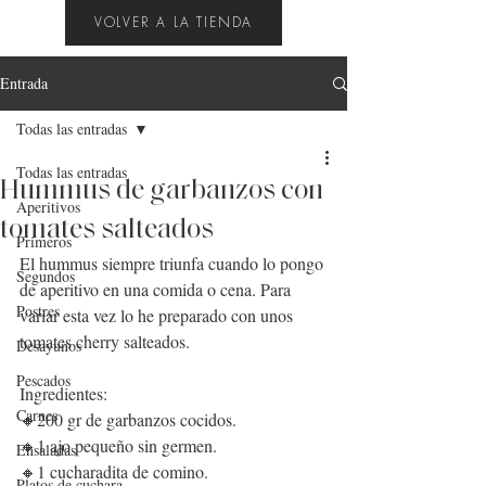
VOLVER A LA TIENDA
Entrada
Todas las entradas
Todas las entradas
Hummus de garbanzos con
Aperitivos
tomates salteados
Primeros
El hummus siempre triunfa cuando lo pongo 
Segundos
de aperitivo en una comida o cena. Para 
Postres
variar esta vez lo he preparado con unos 
tomates cherry salteados.
Desayunos
Pescados
Ingredientes:
Carnes
🔸200 gr de garbanzos cocidos.
🔸1 ajo pequeño sin germen.
Ensaladas
🔸1 cucharadita de comino.
Platos de cuchara