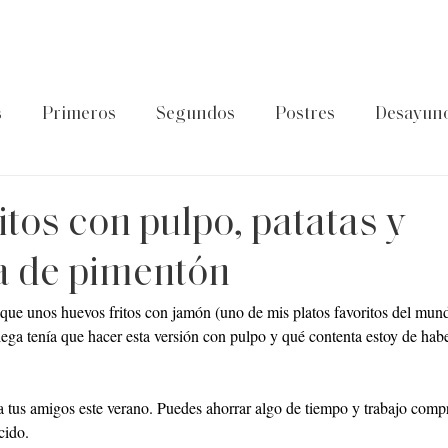
s
Primeros
Segundos
Postres
Desayun
latos de cuchara
Guía Foodtropia
Pasta&Arroz
itos con pulpo, patatas y
 de pimentón
ue unos huevos fritos con jamón (uno de mis platos favoritos del mund
ega tenía que hacer esta versión con pulpo y qué contenta estoy de h
 a tus amigos este verano. Puedes ahorrar algo de tiempo y trabajo comp
cido.