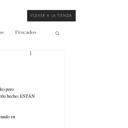
VOLVER A LA TIENDA
os
Pescados
Legumbres
o) pero 
aberlo hecho: ESTÁN 
rando en 