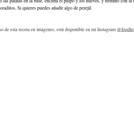
las patatas en la base, encima el pulpo y los huevos, y termino con la
oraditos. Si quieres puedes añadir algo de perejil.
aso de esta receta en imágenes, está disponible en mi Instagram 
@foodtr