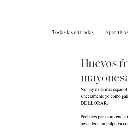
Todas las entradas
Aperitivo
Carnes
Ensaladas
P
Huevos fr
mayonesa
No hay nada más español q
sinceramente yo como gall
DE LLORAR.
Perfectos para sorprender
pescadería un pulpo ya co