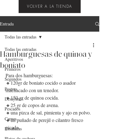
VOLVER A LA TIENDA
Entrada
Todas las entradas
Todas las entradas
Hamburguesas de quinoa y
Aperitivos
boniato
Primeros
P
ara dos 
hamburguesas
:
Segundos
🔸120gr de 
boniato
 cocido o asador 
Postres
machacado con un tenedor.
🔸150 gr de 
quinoa
 cocida.
Desayunos
🔸25 gr de copos de 
avena
.
Pescados
🔸una pizca de sal, pimienta y a
jo
 en polvo.
Carnes
🔸un puñado de perejil o 
cilantro
 fresco 
picado. 
Ensaladas
Platos de cuchara