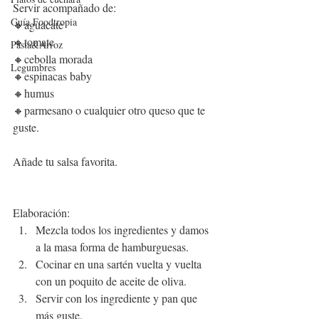
Servir acompañado de:
Guía Foodtropia
🔸
aguacate
🔸tomate
Pasta&Arroz
🔸cebolla morada
Legumbres
🔸espinacas baby
🔸
humus
🔸
parmesano
 o cua
lquier otro queso que te 
guste.
Añade tu salsa favorita.
Elaboración:
Mezcla todos los 
ingredientes
 y damos 
a la 
masa
 forma de hamburguesas.
Cocinar en una sartén vuelta y vuelta 
con un poquito de 
aceite
 de oliva.
Servir con los ingrediente y pan que 
más guste.