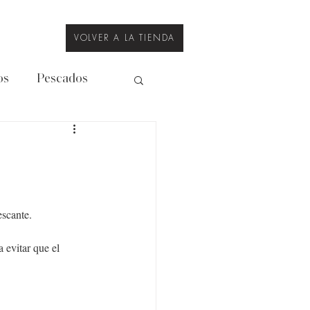
VOLVER A LA TIENDA
os
Pescados
Legumbres
escante.
 evitar que el 