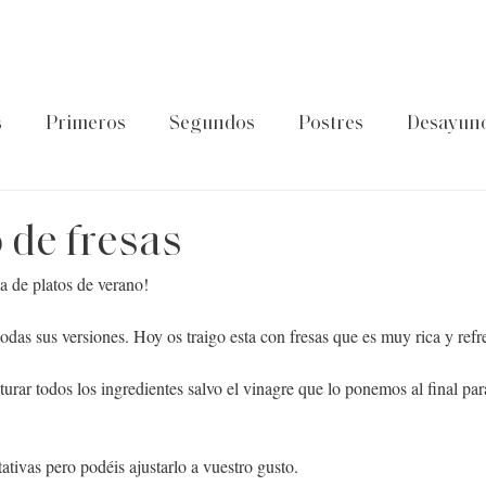
s
Primeros
Segundos
Postres
Desayun
latos de cuchara
Guía Foodtropia
Pasta&Arroz
 de fresas
a de platos de verano!
odas sus versiones. Hoy os traigo esta con fresas que es muy rica y refr
turar todos los ingredientes salvo el vinagre que lo ponemos al final para
tivas pero podéis ajustarlo a vuestro gusto.