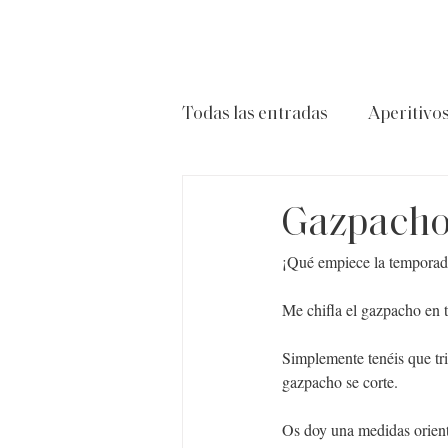
Todas las entradas
Aperitivo
Carnes
Ensaladas
P
Gazpacho
¡Qué empiece la temporad
Me chifla el gazpacho en t
Simplemente tenéis que tri
gazpacho se corte.
Os doy una medidas orienta