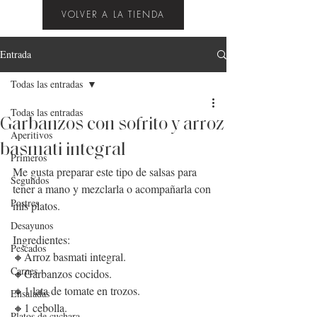
VOLVER A LA TIENDA
Entrada
Todas las entradas
Todas las entradas
Garbanzos con sofrito y arroz
Aperitivos
basmati integral
Primeros
Me gusta preparar este tipo de salsas para 
Segundos
tener a mano y mezclarla o acompañarla con 
Postres
mis platos. 
Desayunos
Ingredientes:
Pescados
🔸
Arroz
basmati
integral
.
Carnes
🔸
G
arbanzos
 cocidos.
🔸1 lata de t
omate
 en trozos.
Ensaladas
🔸1 c
ebolla
.
Platos de cuchara