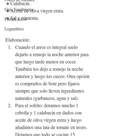
🔸
C
alabacín
. 
Guía Foodtropia
🔸Aceite de oliva virgen extra.
🔸Sal y pimienta.
Pasta&Arroz
Legumbres
Elaboración:
Cuando el arroz es integral suelo 
dejarlo a remojo la noche anterior para 
que luego tarde menos en cocer. 
También los dejo a remojo la noche 
anterior y luego los cuezo. Otra opción 
es comprarlos de bote pero fijaros 
siempre que solo lleven ingredientes 
naturales (garbanzos, agua y sal).
Para el sofrito: doramos mucho 1 
cebolla y 1 calabacín en dados con 
aceite de oliva virgen extra y luego 
añadimos una lata de tomate en trozo. 
Dejamos que todo se cocine 15 