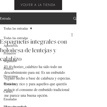
VOLVER A LA TIENDA
Entrada
Todas las entradas
Todas las entradas
Espaguetis integrales con
Aperitivos
boloñesa de lentejas y
Primeros
calabizo
Segundos
El 
@chorizo_calabizo
 ha sido todo un 
Postres
descubrimiento para mí. Es un embutido 
Desayunos
vegano hecho a base de calabaza y especias. 
Está muy rico y para aquellos que queréis 
Pescados
reducir el consumo de embutido tradicional 
Carnes
me parece una buena opción.
Ensaladas
¿Lo conocéis? .
Platos de cuchara