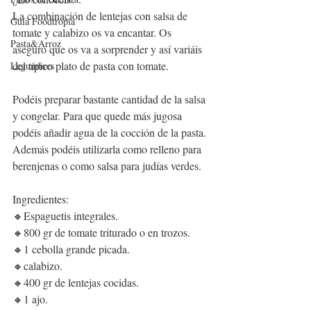
La combinación de lentejas con salsa de 
Guía Foodtropia
tomate y calabizo os va encantar. Os 
Pasta&Arroz
aseguro que os va a sorprender y así variáis 
del típico plato de pasta con tomate.
Legumbres
Podéis preparar bastante cantidad de la salsa 
y congelar. Para que quede más jugosa 
podéis añadir agua de la cocción de la pasta. 
Además podéis utilizarla como relleno para 
berenjenas o como salsa para judías verdes.
Ingredientes:
🔸Espaguetis integrales.
🔸800 gr de tomate triturado o en trozos.
🔸1 cebolla grande picada.
🔸calabizo.
🔸400 gr de lentejas cocidas.
🔸1 ajo.