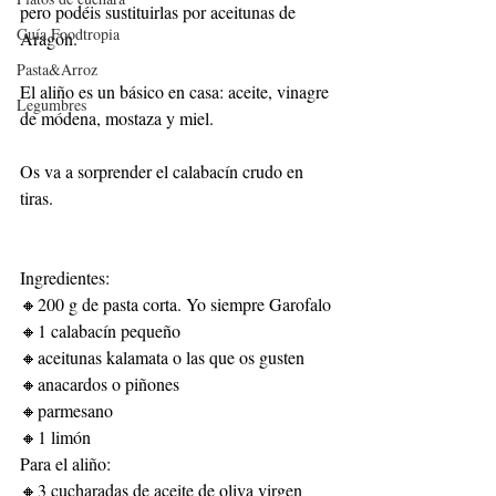
pero podéis sustituirlas por aceitunas de 
Guía Foodtropia
Aragón.
Pasta&Arroz
El aliño es un básico en casa: aceite, vinagre 
Legumbres
de módena, mostaza y miel.
Os va a sorprender el calabacín crudo en 
tiras.
Ingredientes:
🔸200 g de pasta corta. Yo siempre Garofalo
🔸1 calabacín pequeño
🔸aceitunas kalamata o las que os gusten
🔸anacardos o piñones
🔸parmesano
🔸1 limón
Para el aliño:
🔸3 cucharadas de aceite de oliva virgen 