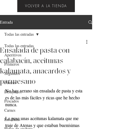
VOLVER A LA TIENDA
Entrada
Todas las entradas
Todas las entradas
Ensalada de pasta con
Aperitivos
calabacín, aceitunas
Primeros
kalamata, anacardos y
Segundos
parmesano
Postres
No hay verano sin ensalada de pasta y esta 
Desayunos
es de las más fáciles y ricas que he hecho 
Pescados
nunca.
Carnes
Le puse unas aceitunas kalamata que me 
Ensaladas
traje de Atenas y que estaban buenísimas 
Platos de cuchara