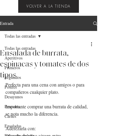
VOLVER A LA TIENDA
Entrada
Todas las entradas
Todas las entradas
Ensalada de burrata,
Aperitivos
espinacas y tomates de dos
Primeros
tipos
Segundos
Perfecta para una cena con amigos o para 
Postres
compañeros cualquier plato.
Desayunos
Importante comprar una burrata de calidad, 
Pescados
se nota mucho la diferencia.
Carnes
Ensaladas
Aderezarla con:
✔️aceite de oliva virgen extra
Platos de cuchara