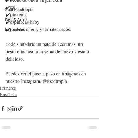
✔️sal 
Guía Foodtropia
✔️pimienta
Pasta&Arroz
✔️espinacas baby
✔️tomates cherry y tomates secos.
Legumbres
Podéis añadirle un pate de aceitunas, un 
pesto o incluso una yema de huevo y estará 
delicioso.
Puedes ver el paso a paso en imágenes en 
nuestro Instagram, 
@foodtropia
Primeros
Ensaladas