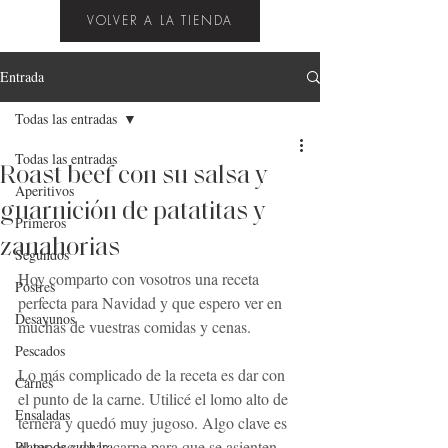
VOLVER A LA TIENDA
Entrada
Todas las entradas
Todas las entradas
Roast beef con su salsa y
Aperitivos
guarnición de patatitas y
Primeros
zanahorias
Segundos
Hoy comparto con vosotros una receta 
Postres
perfecta para Navidad y que espero ver en 
Desayunos
muchas de vuestras comidas y cenas.
Pescados
Lo más complicado de la receta es dar con 
Carnes
el punto de la carne. Utilicé el lomo alto de 
Ensaladas
ternera y quedó muy jugoso. Algo clave es 
el reposo de la carne para que se asienten 
Platos de cuchara