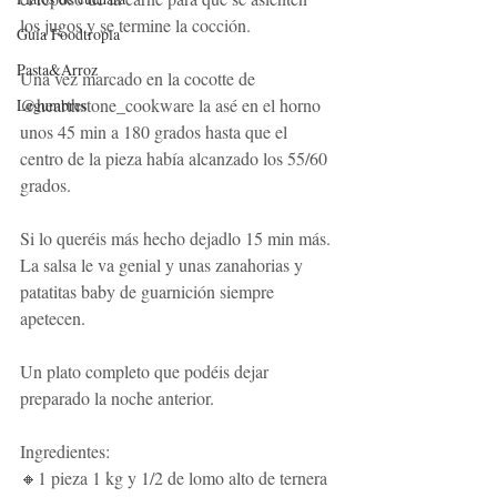
los jugos y se termine la cocción. 
Guía Foodtropia
Pasta&Arroz
Una vez marcado en la cocotte de 
@hearthstone_cookware la asé en el horno 
Legumbres
unos 45 min a 180 grados hasta que el 
centro de la pieza había alcanzado los 55/60 
grados. 
Si lo queréis más hecho dejadlo 15 min más. 
La salsa le va genial y unas zanahorias y 
patatitas baby de guarnición siempre 
apetecen. 
Un plato completo que podéis dejar 
preparado la noche anterior. 
Ingredientes: 
🔸1 pieza 1 kg y 1/2 de lomo alto de ternera