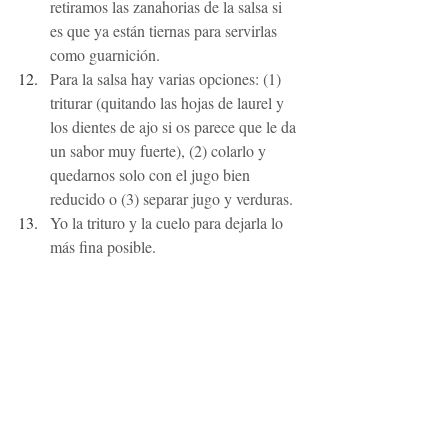
retiramos las zanahorias de la salsa si 
es que ya están tiernas para servirlas 
como guarnición.
Para la salsa hay varias opciones: (1) 
triturar (quitando las hojas de laurel y 
los dientes de ajo si os parece que le da 
un sabor muy fuerte), (2) colarlo y 
quedarnos solo con el jugo bien 
reducido o (3) separar jugo y verduras.
Yo la trituro y la cuelo para dejarla lo 
más fina posible.
Emplatamos.
Deseando ver este roast beef en vuestras 
celebraciones navideñas. 