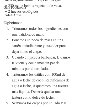
🔸250 ml de bebida vegetal o de vaca.
Guía Foodtropia
🔸2 huevos ecológicos.
Pasta&Arroz
Elaboración:
Legumbres
Trituramos todos los ingredientes con 
una batidora de mano.
Ponemos un poco de masa en una 
sartén antiadherente y extender para 
dejar finito el crepe.
Cuando empiece a burbujear, le damos 
la vuelta y cocinamos un par de 
minutos por el otro lado.
Trituramos los dátiles con 100ml de 
agua o leche de coco. Rectificamos de 
agua o leche, si queremos una textura 
más líquida. Debería quedar una 
textura como dulce de leche.
Servimos los crepes por un lado y la 