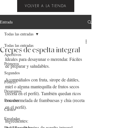
VOLVER A LA TIENDA
Entrada
Todas las entradas
Todas las entradas
Crepes de espelta integral
Aperitivos
Ideales para desayunar o merendar. Fáciles 
Primeros
de preparar y saludables.
Segundos
Acompáñalos con fruta, sirope de dátiles, 
Postres
miel o alguna mantequilla de frutos secos 
Desayunos
(receta en el perfil). También quedan ricos 
con mermelada de frambuesas y chía (receta 
Pescados
en el perfil).
Carnes
Ensaladas
Ingredientes:
🔸125 gr de harina de espelta integral.
Platos de cuchara