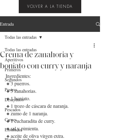
VOLVER A LA TIENDA
Entrada
Todas las entradas
Todas las entradas
Crema de zanahoria y
Aperitivos
boniato con curry y naranja
Primeros
Ingredientes:
Segundos
🔸3 puerros.
Postres
🔸5 zanahorias.
🔸1 boniato.
Desayunos
🔸1 trozo de cáscara de naranja.
Pescados
🔸zumo de 1 naranja.
Carnes
🔸1 cucharadita de curry.
🔸sal y pimienta.
Ensaladas
🔸aceite de oliva virgen extra.
Platos de cuchara