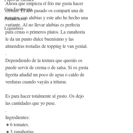
Ahora que empieza el frío me gusta hacer 
Guía Foodtropia
cremas. El año pasado os compartí una de 
tomates con alubias y este año he hecho una 
Pasta&Arroz
variante. Al no llevar alubias es perfecta 
Legumbres
para cenas o primeros platos. La zanahoria 
le da un punto dulce buenísimo y las 
almendras tostadas de topping le van genial.
.
Dependiendo de la textura que queráis os 
puede servir de crema o de salsa. Si os gusta 
ligerita añadid un poco de agua o caldo de 
verduras cuando vayáis a triturar.
Es para hacer totalmente al gusto. Os dejo 
las cantidades que yo puse.
.
Ingredientes:
🔸6 tomates.
🔸3 zanahorias.