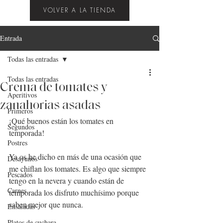
VOLVER A LA TIENDA
Entrada
Todas las entradas
Todas las entradas
Crema de tomates y
Aperitivos
zanahorias asadas
Primeros
¡Qué buenos están los tomates en 
Segundos
temporada!
Postres
Ya os he dicho en más de una ocasión que 
Desayunos
me chiflan los tomates. Es algo que siempre 
Pescados
tengo en la nevera y cuando están de 
Carnes
temporada los disfruto muchísimo porque 
saben mejor que nunca.
Ensaladas
Platos de cuchara