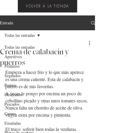
VOLVER A LA TIENDA
Entrada
Todas las entradas
Todas las entradas
Crema de calabacín y
Aperitivos
puerros
Primeros
Empieza a hacer frío y lo que más apetece 
Segundos
es una crema caliente. Esta de calabacín y 
Postres
puerro es de mis favoritas.
A veces le pongo por encima un poco de 
Desayunos
cebollino picado y otras unos tomates secos. 
Pescados
Nunca falta un chorrito de aceite de oliva 
Carnes
virgen extra por encima y pimienta.
Ensaladas
El truco: 
sofreír
 bien todas la 
verduras
.
Platos de cuchara