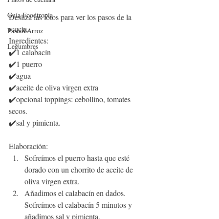
Guía Foodtropia
Desliza las fotos para ver los pasos de la 
receta
.
Pasta&Arroz
Ingredientes:
Legumbres
✔️1 
calabacín
✔️1 puerro
✔️agua
✔️aceite de oliva virgen extra
✔️opcional toppings: cebollino, tomates 
secos.
✔️sal y pimienta. 
Elaboración:
Sofreímos el puerro hasta que esté 
dorado con un chorrito de aceite de 
oliva virgen extra.
Añadimos el calabacín en dados. 
Sofreímos el calabacín 5 minutos y 
añadimos sal y pimienta.