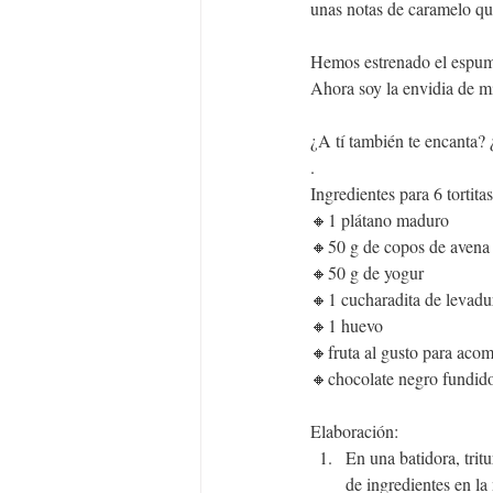
unas notas de caramelo qu
Hemos estrenado el espum
Ahora soy la envidia de m
¿A tí también te encanta? 
.
Ingredientes para 6 tortitas
🔸1 plátano maduro
🔸50 g de copos de avena 
🔸50 g de yogur
🔸1 cucharadita de levadu
🔸1 huevo
🔸fruta al gusto para aco
🔸chocolate negro fundido
Elaboración:
En una batidora, trit
de ingredientes en l