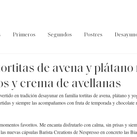
s
Primeros
Segundos
Postres
Desayun
latos de cuchara
Guía Foodtropia
Pasta&Arroz
ortitas de avena y plátano 
gos y crema de avellanas
rtido en tradición desayunar en familia tortitas de avena, plátano y yo
ertidas y siempre las acompañamos con fruta de temporada y chocolate 
omentos favoritos. Me encanta disfrutarlo con calma, sin prisas y siem
las n
uevas cápsulas Barista Creations de 
Nespresso
 en concreto las B