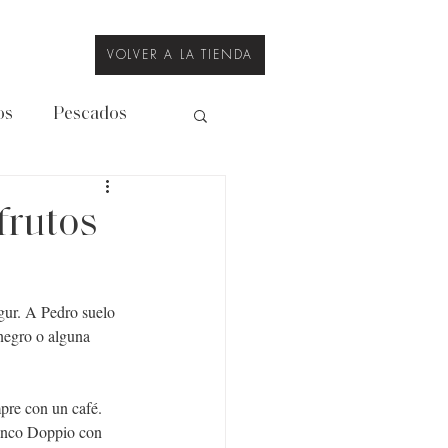
VOLVER A LA TIENDA
os
Pescados
Legumbres
frutos
gur. A Pedro suelo 
negro o alguna 
pre con un café. 
ianco Doppio con 