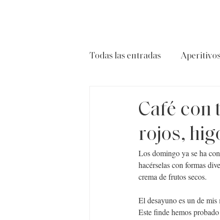
Todas las entradas
Aperitivo
Carnes
Ensaladas
P
Café con t
rojos, hi
Los domingo ya se ha conve
hacérselas con formas div
crema de frutos secos.
El desayuno es un de mis m
Este finde hemos probado 