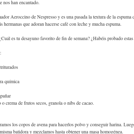
e nos han encantado.
ador Aeroccino de 
Nespresso
 y es una pasada la textura de la espuma 
is hermanas que ad
oran hacerse café con leche y mucha espuma.
¿Cuál es tu desayuno favorito de fin de semana? ¿Habéis probado estas t
:
triturados
ra química
mpañar
 o crema de frutos secos, granola o nibs de cacao.
uramos los copos de avena para hacerlos polvo y conseguir harina. Lueg
a misma batidora y mezclamos hasta obtener una masa homogénea.