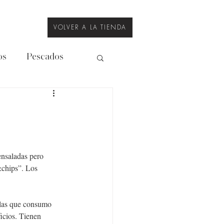
VOLVER A LA TIENDA
os
Pescados
Legumbres
ensaladas pero 
&chips”. Los 
 las que consumo 
icios. Tienen 