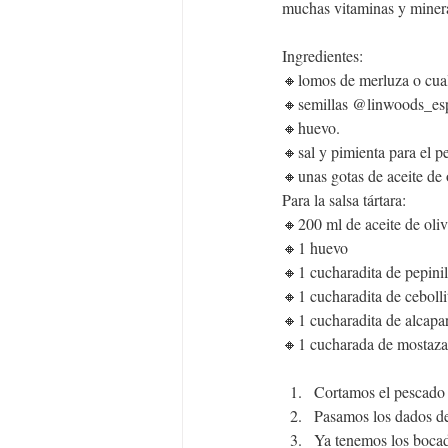
muchas vitaminas y minera
Ingredientes:
🔸lomos de merluza o cual
🔸semillas 
@linwoods_es
🔸huevo.
🔸sal y pimienta para el p
🔸unas gotas de aceite de 
Para la salsa tártara:
🔸200 ml de aceite de oliv
🔸1 huevo
🔸1 cucharadita de pepinil
🔸1 cucharadita de cebolli
🔸1 cucharadita de alcapar
🔸1 cucharada de mostaza
Cortamos el pescado 
Pasamos los dados de
Ya tenemos los bocadi