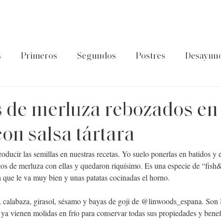
s
Primeros
Segundos
Postres
Desayun
latos de cuchara
Guía Foodtropia
Pasta&Arroz
 de merluza rebozados en
on salsa tártara
roducir las semillas en nuestras recetas. Yo suelo ponerlas en batidos y 
tos de merluza con ellas y quedaron riquísimo. Es una especie de “fish
ra que le va muy bien y unas patatas cocinadas el horno.
o, calabaza, girasol, sésamo y bayas de goji de 
@linwoods_espana
. Son
a vienen molidas en frío para conservar todas sus propiedades y benef