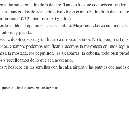
 el horno o en la freidora de aire. Tanto a los que cocinéis en freidora
er unas gotitas de aceite de oliva virgen extra. (En freidora de aire pr
horno uno 10/12 minutos a 180 grados)
os bocaditos preparamos la salsa tártara. Mayonesa clásica con mostaza, 
a todo muy picado.
eite de oliva suave y un huevo a un vaso batidor. No le pongo sal ni v
idos. Siempre podemos rectificar. Hacemos la mayonesa en unos segund
a la mostaza, los pepinillos, las alcaparras, la cebolla, todo bien pica
y rectificamos de lo que sea necesario.
s rebozados en las semillas con la salsa tártara y las patatas cocinadas 
 a paso en imágenes en Instagram.