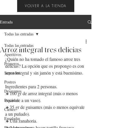
VOLVER A LA TIENDA
Entrada
Todas las entradas
Todas las entradas
Arroz integral tres delicias
Aperitivos
¿Quién n
o ha tomado el famoso 
arroz tres 
Primeros
delicias
? La opción que os propongo es con 
arroz integral
 y sin jamón y está buenísimo.
Segundos
Postres
Ingredientes para 2 personas. 
Desayunos
🔸
100 gr de arroz integral (más o menos 
equivale a un vaso).
Pescados
🔸
35 gr de 
guisantes
 (más o menos equivale 
Carnes
a un puñado).
Ensaladas
🔸
Una 
zanahoria
.
🔸
2 
huevos
 para hacer 
tortilla
 francesa.
Platos de cuchara