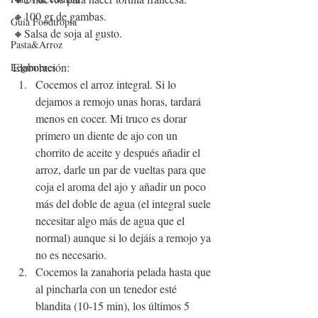
🔸
100 gr de 
gambas
.
Guía Foodtropia
🔸S
alsa de soja al gust
o. 
Pasta&Arroz
Elaboración:
Legumbres
Cocemos el arroz integral. Si lo 
dejamos a remojo unas horas, tardará 
menos en cocer. Mi truco es dorar 
primero un diente de ajo con un 
chorrito de aceite y después añadir el 
arroz, darle un par de vueltas para que 
coja el aroma del ajo y añadir un poco 
más del doble de agua (el integral suele 
necesitar algo más de agua que el 
normal) aunque si lo dejáis a remojo ya 
no es necesario.
Cocemos la zanahoria pelada hasta que 
al pincharla con un tenedor esté 
blandita (10-15 min), los últimos 5 