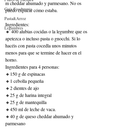
m cheddar ahumado y parmesano. No os 
Guía Foodtropia
puedo explicar cómo estaba.
Pasta&Arroz
Ingredientes:
Legumbres
🔸 400 alubias cocidas o la legumbre que os 
apetezca o incluso pasta o gnocchi. Si lo 
hacéis con pasta cocedla unos minutos 
menos para que se termine de hacer en el 
horno.
Ingredientes para 4 personas:
🔸150 g de espinacas
🔸1 cebolla pequeña
🔸2 dientes de ajo
🔸25 g de harina integral
🔸25 g de mantequilla
🔸450 ml de leche de vaca.
🔸40 g de queso cheddar ahumado y 
parmesano