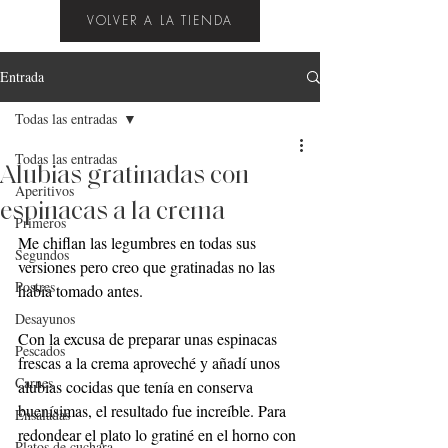
VOLVER A LA TIENDA
Entrada
Todas las entradas
Todas las entradas
Alubias gratinadas con
Aperitivos
espinacas a la crema
Primeros
Me chiflan las legumbres en todas sus 
Segundos
versiones pero creo que gratinadas no las 
Postres
había tomado antes.
Desayunos
Con la excusa de preparar unas espinacas 
Pescados
frescas a la crema aproveché y añadí unos 
Carnes
alubias cocidas que tenía en conserva 
buenísimas, el resultado fue increíble. Para 
Ensaladas
redondear el plato lo gratiné en el horno con 
Platos de cuchara