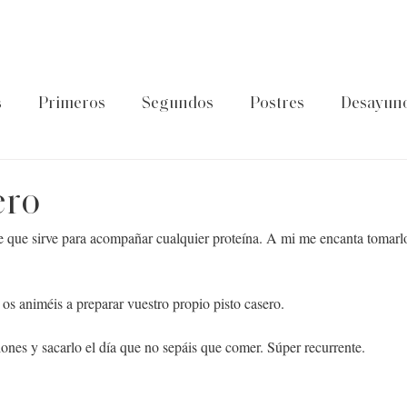
s
Primeros
Segundos
Postres
Desayun
latos de cuchara
Guía Foodtropia
Pasta&Arroz
ero
le que sirve para acompañar cualquier proteína. A mi me encanta tomarl
os animéis a preparar vuestro propio pisto casero.
ones y sacarlo el día que no sepáis que comer. Súper recurrente.