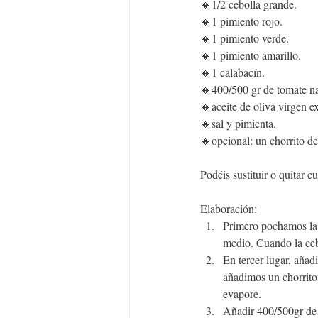
🔸1/2 cebolla grande.
🔸1 pimiento rojo.
🔸1 pimiento verde.
🔸1 pimiento amarillo.
🔸1 calabacín.
🔸400/500 gr de tomate nat
🔸aceite de oliva virgen ex
🔸sal y pimienta.
🔸opcional: un chorrito de
Podéis sustituir o quitar 
Elaboración:
Primero pochamos la c
medio. Cuando la ceb
En tercer lugar, aña
añadimos un chorrito 
evapore.
Añadir 400/500gr de t