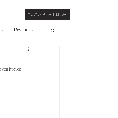
VOLVER A LA TIENDA
os
Pescados
Legumbres
o con huevos 