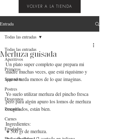
VOLVER A LA TIENDA
Entrada
Todas las entradas
Todas las entradas
Merluza guisada
Aperitivos
Un plato super completo que prepara mi 
Primeros
madre muchas veces, que está riquísimo y 
que se tarda menos de lo que imaginas.
Segundos
Postres
Yo suelo utilizar merluza del pincho fresca 
Desayunos
pero para algún apuro los lomos de merluza 
congelados, están bien.
Pescados
Carnes
Ingredientes:
Ensaladas
🔸500 gr de merluza.
🔸1 cebolla y 1/2 cortada en juliana.
Platos de cuchara