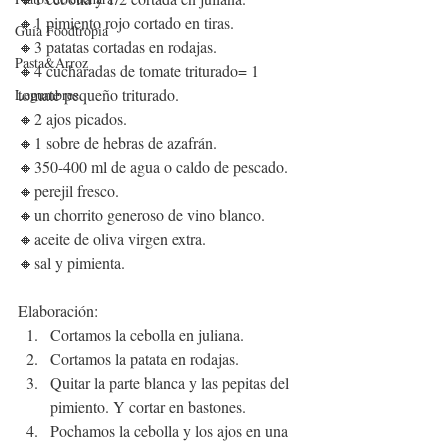
🔸1 pimiento rojo cortado en tiras.
Guía Foodtropia
🔸3 patatas cortadas en rodajas.
Pasta&Arroz
🔸4 cucharadas de tomate triturado= 1 
tomate pequeño triturado.
Legumbres
🔸2 ajos picados.
🔸1 sobre de hebras de azafrán.
🔸350-400 ml de agua o caldo de pescado.
🔸perejil fresco.
🔸un chorrito generoso de vino blanco.
🔸aceite de oliva virgen extra.
🔸sal y pimienta.
Elaboración:
Cortamos la cebolla en juliana. 
Cortamos la patata en rodajas.
Quitar la parte blanca y las pepitas del 
pimiento. Y cortar en bastones.
Pochamos la cebolla y los ajos en una 