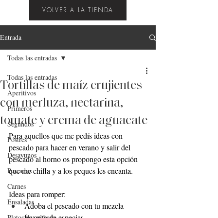
VOLVER A LA TIENDA
Entrada
Todas las entradas
Todas las entradas
Tortillas de maíz crujientes
Aperitivos
con merluza, nectarina,
Primeros
tomate y crema de aguacate
Segundos
Para aquellos que me pedís ideas con 
Postres
pescado para hacer en verano y salir del 
Desayunos
pescado al horno os propongo esta opción 
que me chifla y a los peques les encanta.
Pescados
Carnes
Ideas para romper: 
Ensaladas
Adoba el pescado con tu mezcla 
favorita de especias.
Platos de cuchara