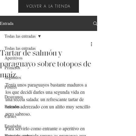
VOLVER A LA TIENDA
Entrada
Todas las entradas
Todas las entradas
Tartar de salmón y
Aperitivos
paraguayo sobre totopos de
Primeros
maíz
Segundos
Tenía unos paraguayos bastante maduros a 
Postres
los que decidí darles una segunda vida en 
Desayunos
una receta salada: un refrescante tartar de 
salmón aderezado con un aliño muy sencillo 
Pescados
pero sabroso.
Carnes
Ensaladas
Para servirlo como entrante o aperitivo en 
vuestras cenas de verano os propongo que 
Platos de cuchara