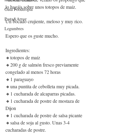
lo hagáis sobre unos totopos de maíz.
Guía Foodtropia
Pasta&Arroz
Un bocado crujiente, meloso y muy rico.
Legumbres
Espero que os guste mucho.
Ingredientes:
🔸totopos de maíz
🔸200 g de salmón fresco previamente 
congelado al menos 72 horas
🔸1 paraguayo
🔸una puntita de cebolleta muy picada.
🔸1 cucharada de alcaparras picadas.
🔸1 cucharada de postre de mostaza de 
Dijon
🔸1 cucharada de postre de salsa picante
🔸salsa de soja al gusto. Unas 3-4 
cucharadas de postre.