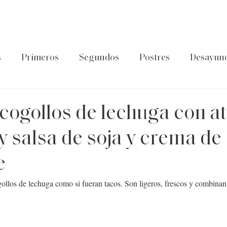
s
Primeros
Segundos
Postres
Desayun
latos de cuchara
Guía Foodtropia
Pasta&Arroz
cogollos de lechuga con a
y salsa de soja y crema de
e
gollos de lechuga como si fueran tacos. Son ligeros, frescos y combinan