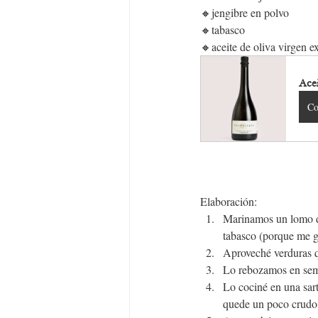
🔸jengibre en polvo
🔸tabasco
🔸aceite de oliva virgen ex
Acei
Co
Elaboración:
Marinamos un lomo de
tabasco (porque me gu
Aproveché verduras q
Lo rebozamos en semi
Lo cociné en una sar
quede un poco crudo 