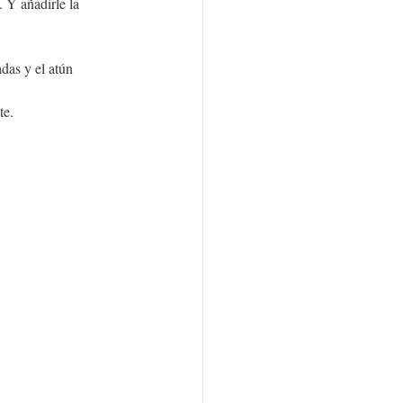
 Y añadirle la 
das y el atún 
te.