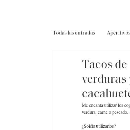
Todas las entradas
Aperitivo
Carnes
Ensaladas
P
Tacos de 
verduras 
cacahuet
Me encanta utilizar los co
verdura, carne o pescado.
¿Soléis utilizarlos?