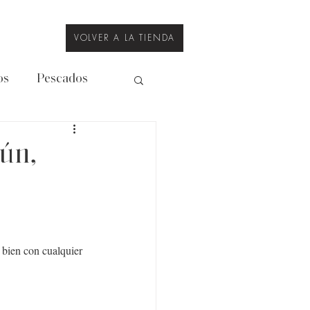
VOLVER A LA TIENDA
os
Pescados
Legumbres
tún,
 bien con cualquier 