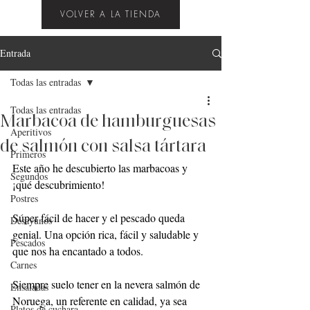
VOLVER A LA TIENDA
Entrada
Todas las entradas
Todas las entradas
Marbacoa de hamburguesas
Aperitivos
de salmón con salsa tártara
Primeros
Este año he descubierto las marbacoas y 
Segundos
¡qué descubrimiento!
Postres
Súper fácil de hacer y el pescado queda 
Desayunos
genial. Una opción rica, fácil y saludable y 
Pescados
que nos ha encantado a todos.
Carnes
Siempre suelo tener en la nevera salmón de 
Ensaladas
Noruega, un referente en calidad, ya sea 
Platos de cuchara