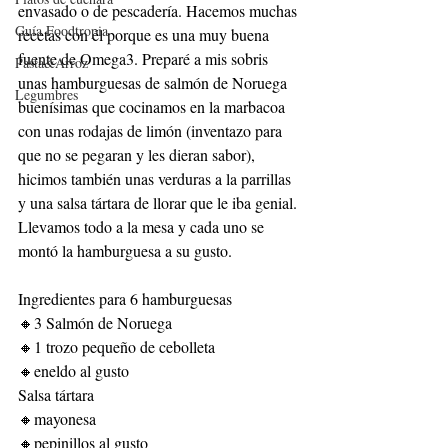
envasado o de pescadería. Hacemos muchas 
Guía Foodtropia
recetas con él porque es una muy buena 
fuente de Omega3. Preparé a mis sobris 
Pasta&Arroz
unas hamburguesas de salmón de Noruega 
Legumbres
buenísimas que cocinamos en la marbacoa 
con unas rodajas de limón (inventazo para 
que no se pegaran y les dieran sabor), 
hicimos también unas verduras a la parrillas 
y una salsa tártara de llorar que le iba genial. 
Llevamos todo a la mesa y cada uno se 
montó la hamburguesa a su gusto.
Ingredientes para 6 hamburguesas
🔸3 Salmón de Noruega
🔸1 trozo pequeño de cebolleta
🔸eneldo al gusto
Salsa tártara
🔸mayonesa
🔸pepinillos al gusto