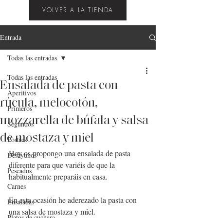
VOLVER A LA TIENDA
Entrada
Todas las entradas
Todas las entradas
Ensalada de pasta con
Aperitivos
rúcula, melocotón,
Primeros
mozzarella de búfala y salsa
Segundos
de mostaza y miel
Postres
Hoy os propongo una ensalada de pasta 
Desayunos
diferente para que variéis de que la 
Pescados
habitualmente preparáis en casa.
Carnes
En esta ocasión he aderezado la pasta con 
Ensaladas
una salsa de mostaza y miel.
Platos de cuchara