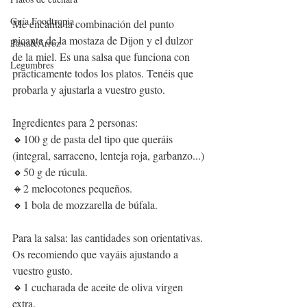
Guía Foodtropia
Me encanta la combinación del punto 
picante de la mostaza de Dijon y el dulzor 
Pasta&Arroz
de la miel. Es una salsa que funciona con 
Legumbres
prácticamente todos los platos. Tenéis que 
probarla y ajustarla a vuestro gusto.
Ingredientes para 2 personas:
🔸100 g de pasta del tipo que queráis 
(integral, sarraceno, lenteja roja, garbanzo...)
🔸50 g de rúcula.
🔸2 melocotones pequeños.
🔸1 bola de mozzarella de búfala.
Para la salsa: las cantidades son orientativas. 
Os recomiendo que vayáis ajustando a 
vuestro gusto.
🔸1 cucharada de aceite de oliva virgen 
extra.