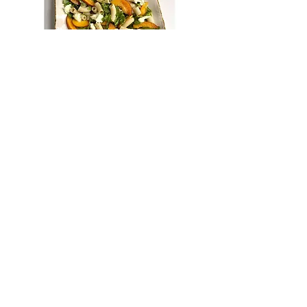
Primeros
Pasta&Arroz
Ensaladas