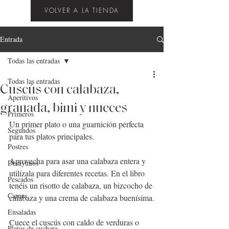
VOLVER A LA TIENDA
Entrada
Todas las entradas
Todas las entradas
Cuscús con calabaza,
Aperitivos
granada, bimi y nueces
Primeros
Un primer plato o una guarnición perfecta 
Segundos
para tus platos principales.
Postres
Aprovecha para asar una calabaza entera y 
Desayunos
utilízala para diferentes recetas. En el libro 
Pescados
tenéis un risotto de calabaza, un bizcocho de 
Carnes
calabaza y una crema de calabaza buenísima.
Ensaladas
Cuece el cuscús con caldo de verduras o 
Platos de cuchara