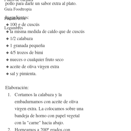
pollo para darle un sabor extra al plato.
Guía Foodtropia
Ingredientes:
Pasta&Arroz
🔸100 g de cuscús
Legumbres
🔸la misma medida de caldo que de cuscús
🔸1/2 calabaza
🔸1 granada pequeña
🔸4/5 trozos de bimi
🔸nueces o cualquier fruto seco
🔸aceite de oliva virgen extra
🔸sal y pimienta.
Elaboración:
Cortamos la calabaza y la 
embadurnamos con aceite de oliva 
virgen extra. La colocamos sobre una 
bandeja de horno con papel vegetal 
con la "carne" hacia abajo.
Horneamos a 200º grados con 