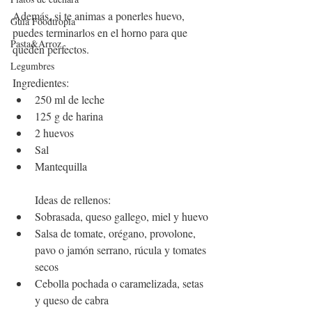
Además, si te animas a ponerles huevo, 
Guía Foodtropia
puedes terminarlos en el horno para que 
Pasta&Arroz
queden perfectos.
Legumbres
Ingredientes:
250 ml de leche
125 g de harina
2 huevos
Sal
Mantequilla
Ideas de rellenos:
Sobrasada, queso gallego, miel y huevo
Salsa de tomate, orégano, provolone, 
pavo o jamón serrano, rúcula y tomates 
secos
Cebolla pochada o caramelizada, setas 
y queso de cabra