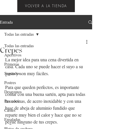
VOLVER A LA TIENDA
Entrada
Todas las entradas
Todas las entradas
Crepes
Aperitivos
La mejor idea para una cena divertida en 
Primeros
casa. Cada uno se puede hacer el suyo a su 
gusto y son muy fáciles.
Segundos
Postres
Para que queden perfectos, es importante 
Desayunos
contar con una buena sartén, apta para todas 
las cocinas, de acero inoxidable y con una 
Pescados
base de abeja de aluminio fundido que 
Carnes
reparte muy bien el calor y hace que no se 
Ensaladas
pegue ninguno de tus crepes.
Platos de cuchara